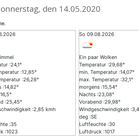
onnerstag, den 14.05.2020
me.
8.2026
So 09.08.2026
Himmel
Ein paar Wolken
ur :24,1°
Temperatur :29,68°
mperatur :12,85°
min. Temperatur :14,07°
mperatur :26,28°
max. Temperatur :32,1°
 :14,82°
morgens :15,54°
16,5°
Nachts :23,08°
d :25,45°
Vorabend :29,98°
chwindigkeit :2,85 kmh
Windgeschwindigkeit :3,
deg :SE
hte :35
Luftfeuchte :30
ck :1023
Luftdruck :1017