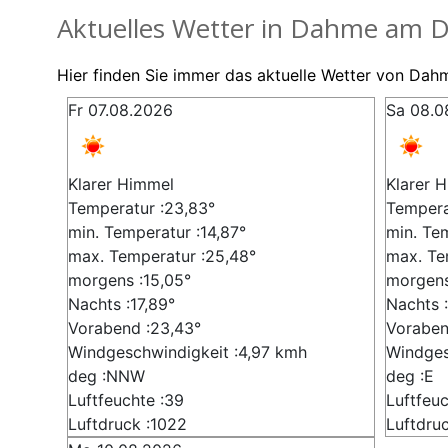
Aktuelles Wetter in Dahme am D
Hier finden Sie immer das aktuelle Wetter von Dah
Fr 07.08.2026
Sa 08.0
Klarer Himmel
Klarer 
Temperatur :23,83°
Temperat
min. Temperatur :14,87°
min. Te
max. Temperatur :25,48°
max. Te
morgens :15,05°
morgens
Nachts :17,89°
Nachts :
Vorabend :23,43°
Voraben
Windgeschwindigkeit :4,97 kmh
Windges
deg :NNW
deg :E
Luftfeuchte :39
Luftfeuc
Luftdruck :1022
Luftdru