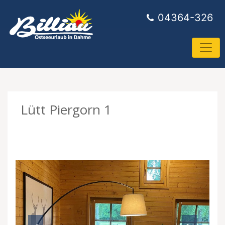
04364-326
Lütt Piergorn 1