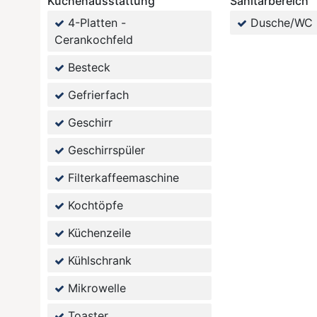
Küchenausstattung
Sanitärbereich
4-Platten -
Dusche/WC
Cerankochfeld
Besteck
Gefrierfach
Geschirr
Geschirrspüler
Filterkaffeemaschine
Kochtöpfe
Küchenzeile
Kühlschrank
Mikrowelle
Toaster